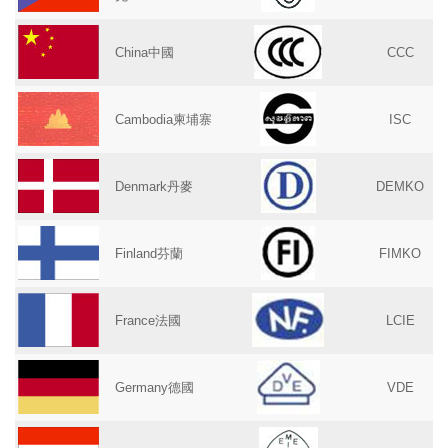
China中國
CCC
Cambodia柬埔寨
ISC
Denmark丹麥
DEMKO
Finland芬蘭
FIMKO
France法國
LCIE
Germany德國
VDE