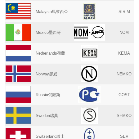
Malaysia馬來西亞
SIRIM
Mexico墨西哥
NOM
Netherlands荷蘭
KEMA
Norway挪威
NEMKO
Russia俄羅斯
GOST
Sweden瑞典
SEMKO
Switzerland瑞士
SEV