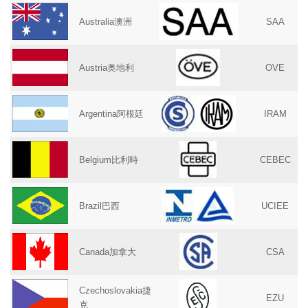
Australia澳洲
SAA
Austria奥地利
OVE
Argentina阿根廷
IRAM
Belgium比利時
CEBEC
Brazil巴西
UCIEE
Canada加拿大
CSA
Czechoslovakia捷
EZU
克