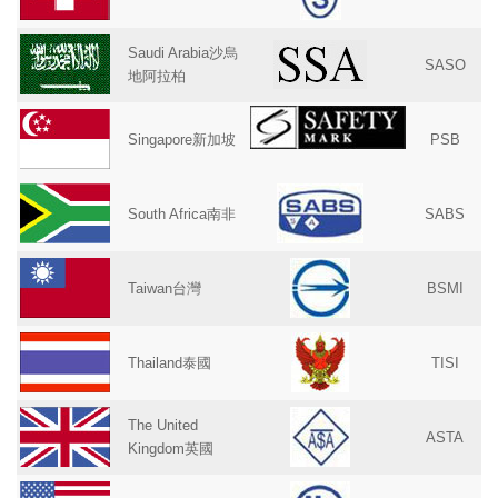
Saudi Arabia沙烏
SASO
地阿拉柏
Singapore新加坡
PSB
South Africa南非
SABS
Taiwan台灣
BSMI
Thailand泰國
TISI
The United
ASTA
Kingdom英國