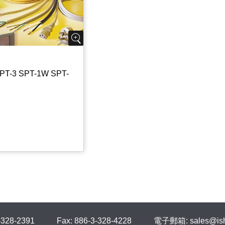
SPT-3 SPT-1W SPT-
.49
-328-2391
Fax: 886-3-328-4228
電子郵箱: sales@ish