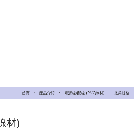
.
.
.
首頁
產品介紹
電源線/配線 (PVC線材)
北美規格
線材)