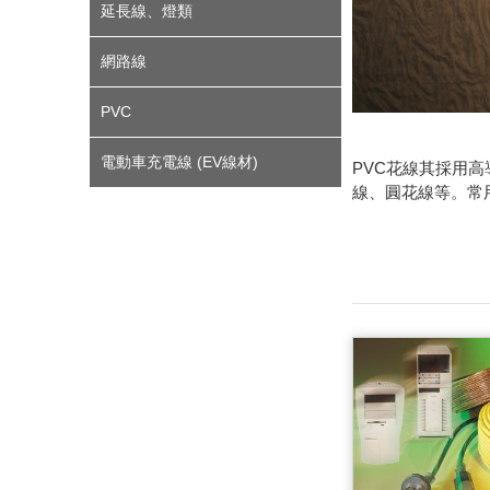
延長線、燈類
網路線
PVC
電動車充電線 (EV線材)
PVC花線其採用
線、圓花線等。常