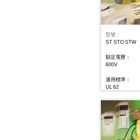
型號：
ST STO STW
額定電壓：
600V
適用標準：
UL 62
CSA C22.2 No