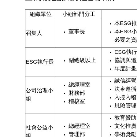
組織單位
小組部門分工
本ESG
董事長
本ESG
召集人
必要之資
ESG執
副總級以上
協調與追
ESG執行長
年度計畫
誠信經營
總經理室
法令遵循
公司治理小
財務部
內控內稽
組
稽核室
風險管理
教育贊助
總經理室
文化推廣
社會公益小
管理部
學術獎勵
組