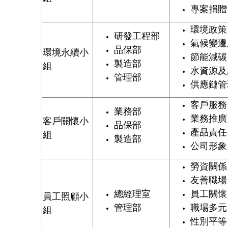
專案捐贈
環境政策
研發工程部
氣候變遷
品保部
環境永續小
節能減碳
製造部
組
水資源及
管理部
供應鏈管
客戶服務
業務部
業務推廣
客戶關懷小
品保部
產品責任
組
製造部
公司形象
勞資關係
友善職場
總經理室
員工關懷
員工照顧小
管理部
職場多元
組
性別平等