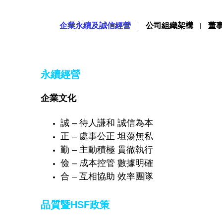
企業永續及誠信經營
公司組織架構
董
永續經營
企業文化
誠 – 待人謙和 誠信為本
正 – 處事公正 坦蕩無私
勤 – 主動積極 貫徹執行
儉 – 成本控管 數據明確
合 – 互相協助 效率團隊
品質暨HSF政策