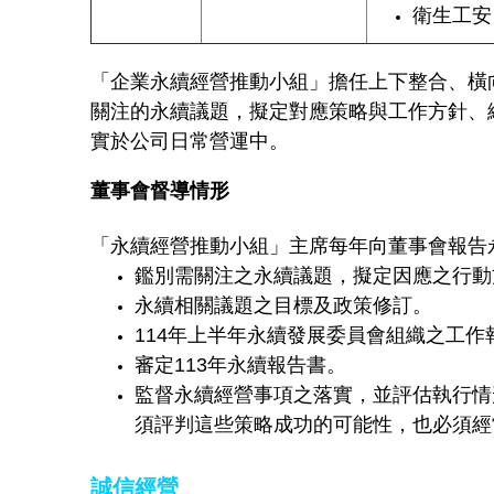
衛生工安
「企業永續經營推動小組」擔任上下整合、橫
關注的永續議題，擬定對應策略與工作方針、
實於公司日常營運中。
董事會督導情形
「永續經營推動小組」主席每年向董事會報告永
鑑別需關注之永續議題，擬定因應之行動
永續相關議題之目標及政策修訂。
114年上半年永續發展委員會組織之工作
審定113年永續報告書。
監督永續經營事項之落實，並評估執行情
須評判這些策略成功的可能性，也必須經
誠信經營