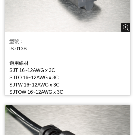
型號：
IS-013B
適用線材：
SJT 16~12AWG x 3C
SJTO 16~12AWG x 3C
SJTW 16~12AWG x 3C
SJTOW 16~12AWG x 3C
STW 14~12AWG x 3C