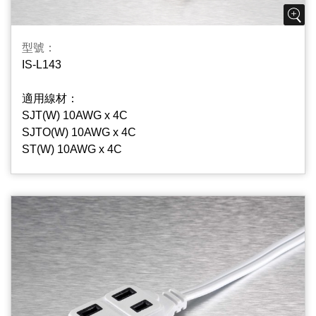
型號：
IS-L143
適用線材：
SJT(W) 10AWG x 4C
SJTO(W) 10AWG x 4C
ST(W) 10AWG x 4C