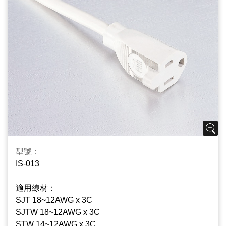
型號：
IS-013
適用線材：
SJT 18~12AWG x 3C
SJTW 18~12AWG x 3C
STW 14~12AWG x 3C