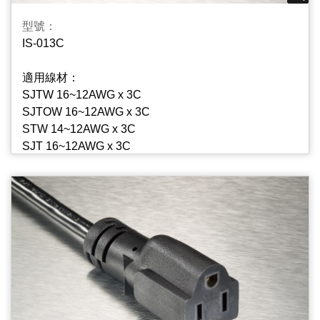
型號：
IS-013C
適用線材：
SJTW 16~12AWG x 3C
SJTOW 16~12AWG x 3C
STW 14~12AWG x 3C
SJT 16~12AWG x 3C
SJTO 16~12AWG x 3C