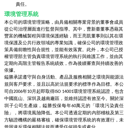
責任。
環境管理系統
本公司的環境管理策略，由具備相關專業背景的董事會成員
從公司治理層面進行監督與指導。其中，曹新臺董事憑藉其
豐富的機械製程與環境保護經驗，而王亮凱董事則以其在環
境保護及公共行政領域的專業知識，確保公司的環境管理政
策具備前瞻性與合規性，並能有效落實。此外，本公司已授
權管理部主管負責環境管理系統的執行與維護工作，並由其
定期向高階主管報告系統績效，作為後續審查與持續改善的
依據。
鎰勝承諾遵守與自身活動、產品及服務相關之環境與能源法
規與客戶要求，並且以高於法規要求的標準作為目標。本公
司自2006年10月起即取得ISO 14001環境管理系統認證，包含
中國崑山、深圳及越南廠區，並維持認證有效至今。關於深
圳子公司生產線，鎰勝投保每年60萬元的「環境污染責任
險」，將環境風險降低。本公司透過定期的內部稽核及第三
方驗證機構的嚴格審核，確保環境管理系統的有效運行，未
曾因違反環保相關法規而遭受任何損失或處分。