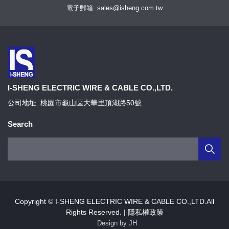
電子郵箱: sales@isheng.com.tw
I-SHENG ELECTRIC WIRE & CABLE CO.,LTD.
公司地址: 桃園市龜山區大華里頂湖路50號
Search
Copyright © I-SHENG ELECTRIC WIRE & CABLE CO.,LTD.All
Rights Reserved. |
隱私權政策
Design by JH