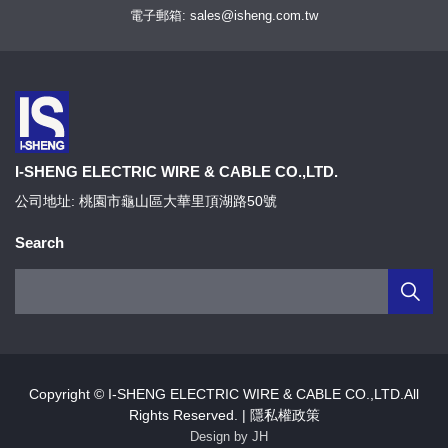
電子郵箱: sales@isheng.com.tw
I-SHENG ELECTRIC WIRE & CABLE CO.,LTD.
公司地址: 桃園市龜山區大華里頂湖路50號
Search
Copyright © I-SHENG ELECTRIC WIRE & CABLE CO.,LTD.All
Rights Reserved. |
隱私權政策
Design by JH