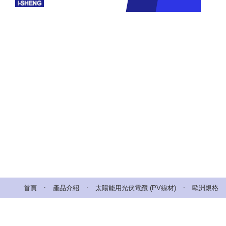
.
.
.
首頁
產品介紹
太陽能用光伏電纜 (PV線材)
歐洲規格