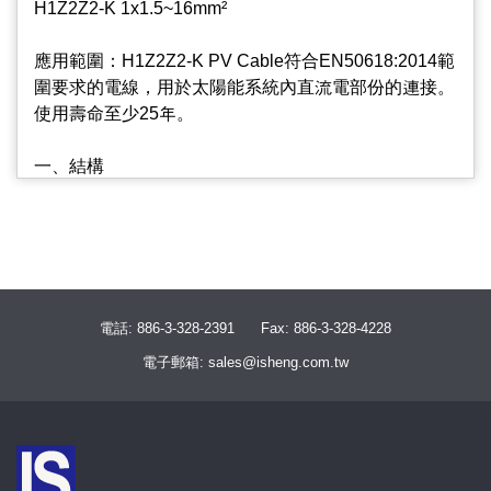
H1Z2Z2-K 1x1.5~16mm²
應用範圍：H1Z2Z2-K PV Cable符合EN50618:2014範
圍要求的電線，用於太陽能系統內直流電部份的連接。
使用壽命至少25年。
一、結構
導體：鍍錫軟銅，IEC 60228，Class 5
絕緣：白色XLPO
被覆：黑色XLPO
二、技術指標
額定電壓：交流01.0/1.0 kV；直流1.5kV
電話: 886-3-328-2391
Fax: 886-3-328-4228
額定溫度：90°C(當環境溫度90°C時，最大導體溫度達
電子郵箱: sales@isheng.com.tw
120°C，但不可超過20000 HRS)
環境溫度：-40~90°C
最大短路溫度：250°C X 5 秒
彎曲半徑：4xD(mm)，固定安裝D：線纜外徑