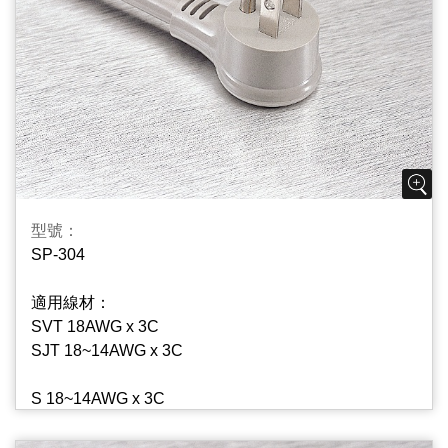
型號：
SP-304
適用線材：
SVT 18AWG x 3C
SJT 18~14AWG x 3C
S 18~14AWG x 3C
SJ 18~14AWG x 3C