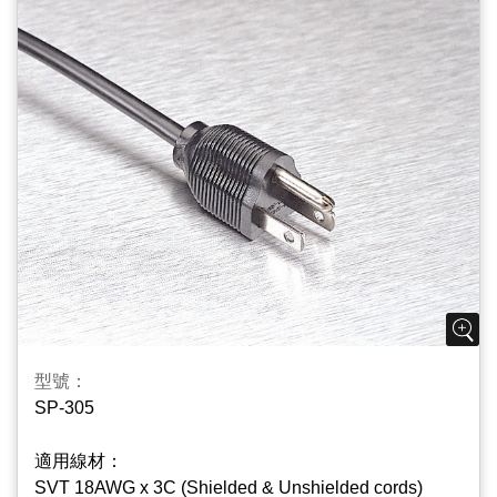
型號：
SP-305
適用線材：
SVT 18AWG x 3C (Shielded & Unshielded cords)