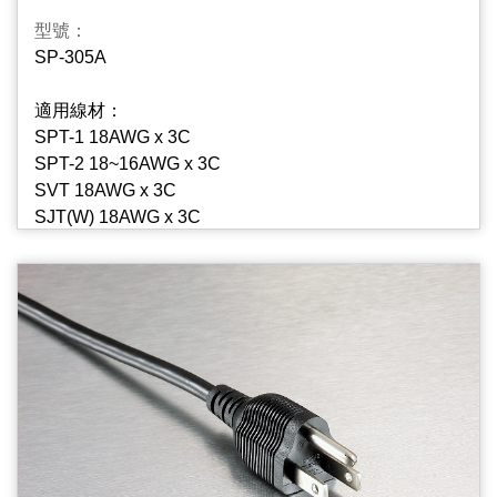
型號：
SP-305A
適用線材：
SPT-1 18AWG x 3C
SPT-2 18~16AWG x 3C
SVT 18AWG x 3C
SJT(W) 18AWG x 3C
SJTO(W) 18AWG x 3C
SV 18AWG x3C
SVE 18AWG x 3C
SJE 18AWG x 3C