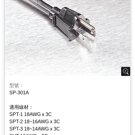
HPN 18~14AWG x 3C
SJE 18~16AWG x 3C
型號：
SP-301A
適用線材：
SPT-1 18AWG x 3C
SPT-2 18~16AWG x 3C
SPT-3 18~14AWG x 3C