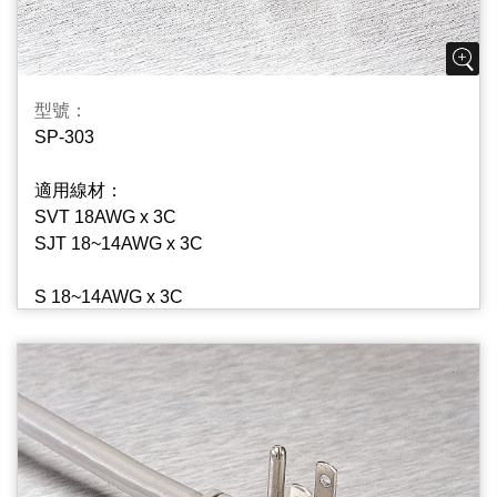
型號：
SP-303
適用線材：
SVT 18AWG x 3C
SJT 18~14AWG x 3C
S 18~14AWG x 3C
SJ 18~14AWG x 3C