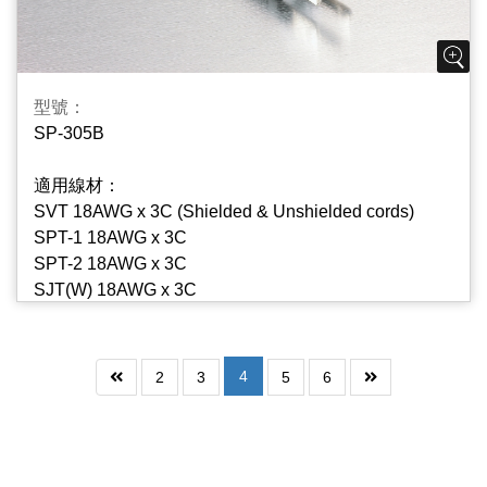
型號：
SP-305B
適用線材：
SVT 18AWG x 3C (Shielded & Unshielded cords)
SPT-1 18AWG x 3C
SPT-2 18AWG x 3C
SJT(W) 18AWG x 3C
SJTO(W) 18AWG x 3C
SVE 18AWG x 3C
4
2
3
5
6
SJE 18AWG x 3C