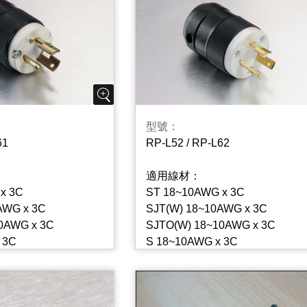
型號：
RP-L52 / RP-L62
61
適用線材：
ST 18~10AWG x 3C
x 3C
SJT(W) 18~10AWG x 3C
AWG x 3C
SJTO(W) 18~10AWG x 3C
0AWG x 3C
S 18~10AWG x 3C
 3C
SJ(O) 18~10AWG x 3C
WG x 3C