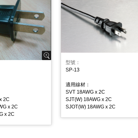
型號：
SP-13
適用線材：
SVT 18AWG x 2C
x 2C
SJT(W) 18AWG x 2C
WG x 2C
SJOT(W) 18AWG x 2C
G x 2C
SVE 18AWG x 2C
x 2C
SJE 18AWG x 2C
G x 2C