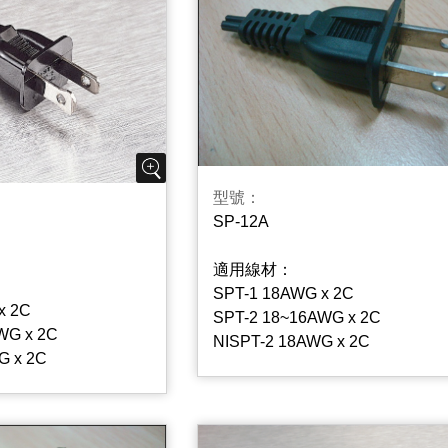
型號：
SP-12A
適用線材：
SPT-1 18AWG x 2C
x 2C
SPT-2 18~16AWG x 2C
WG x 2C
NISPT-2 18AWG x 2C
G x 2C
SPE-2 18AWG x 2C
x 2C
NISPE-2 18AWG x 2C
G x 2C