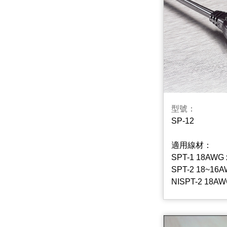
型號：
SP-12
適用線材：
SPT-1 18AWG 
SPT-2 18~16A
NISPT-2 18AW
SPE-2 18AWG 
NISPE-2 18AW