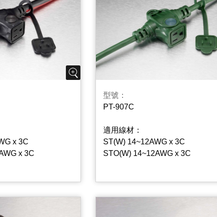
型號：
PT-907C
適用線材：
WG x 3C
ST(W) 14~12AWG x 3C
AWG x 3C
STO(W) 14~12AWG x 3C