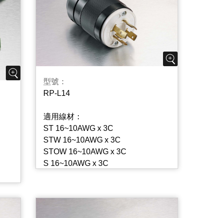
型號：
RP-L14
適用線材：
ST 16~10AWG x 3C
STW 16~10AWG x 3C
STOW 16~10AWG x 3C
S 16~10AWG x 3C