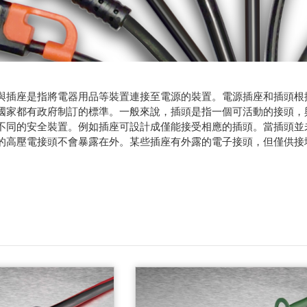
與插座是指將電器用品等裝置連接至電源的裝置。電源插座和插頭根
國家都有政府制訂的標準。一般來說，插頭是指一個可活動的接頭，
不同的安全裝置。例如插座可設計成僅能接受相應的插頭。當插頭並
的高壓電接頭不會暴露在外。某些插座有外露的電子接頭，但僅供接