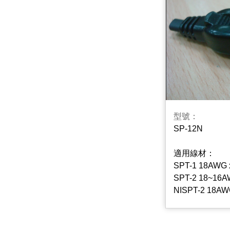
型號：
SP-12N
適用線材：
SPT-1 18AWG 
SPT-2 18~16A
NISPT-2 18AW
SPE-2 18AWG 
NISPE-2 18AW