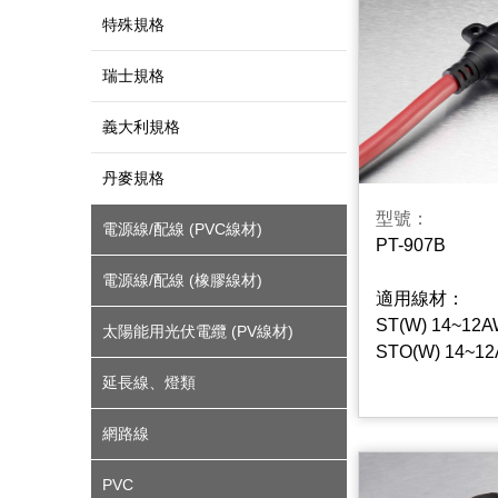
特殊規格
瑞士規格
義大利規格
丹麥規格
型號：
電源線/配線 (PVC線材)
PT-907B
電源線/配線 (橡膠線材)
適用線材：
ST(W) 14~12A
太陽能用光伏電纜 (PV線材)
STO(W) 14~12
延長線、燈類
網路線
PVC