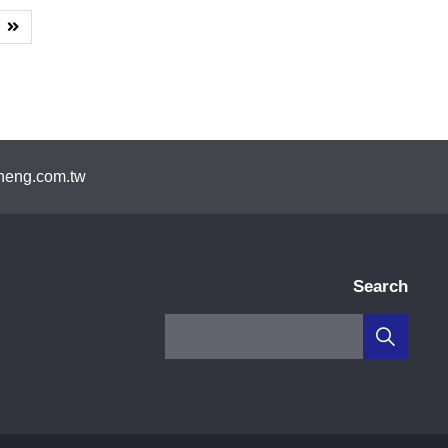
eng.com.tw
Search