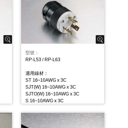
型號：
RP-L53 / RP-L63
適用線材：
ST 16~10AWG x 3C
SJT(W) 16~10AWG x 3C
SJTO(W) 16~10AWG x 3C
S 16~10AWG x 3C
SJ(O) 16~10AWG x 3C