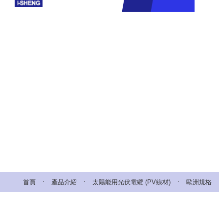
.
.
.
首頁
產品介紹
太陽能用光伏電纜 (PV線材)
歐洲規格