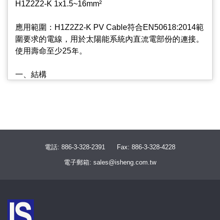
H1Z2Z2-K 1x1.5~16mm²
應用範圍：H1Z2Z2-K PV Cable符合EN50618:2014範
圍要求的電線，用於太陽能系統內直流電部份的連接。
使用壽命至少25年。
一、結構
導體：鍍錫軟銅，IEC 60228，Class 5
絕緣：白色XLPO
被覆：黑色XLPO
二、技術指標
額定電壓：交流01.0/1.0 kV；直流1.5kV
電話: 886-3-328-2391
Fax: 886-3-328-4228
額定溫度：90°C(當環境溫度90°C時，最大導體溫度達
電子郵箱: sales@isheng.com.tw
120°C，但不可超過20000 HRS)
環境溫度：-40~90°C
最大短路溫度：250°C X 5 秒
彎曲半徑：4xD(mm)，固定安裝D：線纜外徑