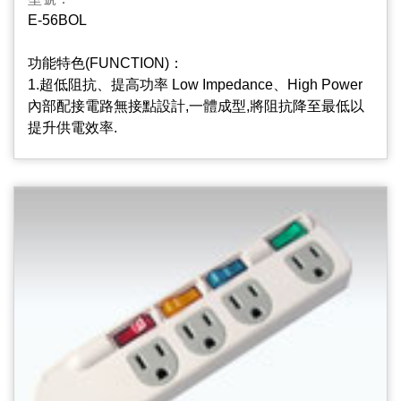
E-56BOL
5.2+3孔多功能擴充座, 2 Plus 3 Port Multifunctional
And Ulti-Hubs Design
功能特色(FUNCTION)：
方便2P和3P的家電共用;
1.超低阻抗、提高功率 Low Impedance、High Power
內部配接電路無接點設計,一體成型,將阻抗降至最低以
提升供電效率.
2.插座片防火PC/ABS材質PC/ABS Material Used On
Outlets Body
插座片PC/ABS材質,不易燃燒起火,降低危險性,安全更
可靠.
3.基板指示燈(選配) Surge Protect Indicator
本產品加裝突波基板,能有效吸收異常電壓脈波,保持電
壓穩定狀態,保護電器用品,延長使用壽命；
4.過載保護自動斷電紅燈開關 Resettable Circuit
Breaker And Lighted Switch