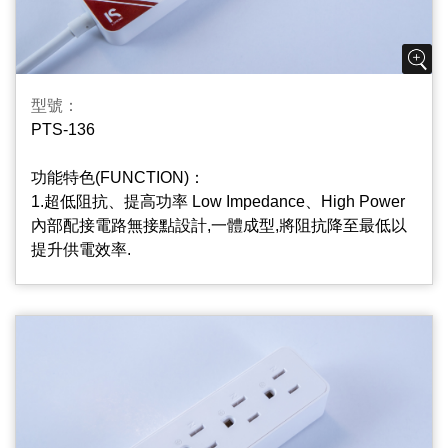
Breaker And Lighted Switch
使用中若自動斷電開關跳脫,表示使用超過最大容量,請
將暫時不需使用之插座開關關閉,等一分鐘後再
將“RESET”輕輕按一下，即可正常使用;可在不使用電
型號：
源時按下“OFF”切斷本插座電源, 同時斷電器內置紅燈可
PTS-136
識別插座是否正常工作.
功能特色(FUNCTION)：
5.2+3孔多功能擴充座, 2 Plus 3 Port Multifunctional
1.超低阻抗、提高功率 Low Impedance、High Power
And Ulti-Hubs Design
內部配接電路無接點設計,一體成型,將阻抗降至最低以
方便2P和3P的家電共用;
提升供電效率.
2.插座片防火PC/ABS材質PC/ABS Material Used On
Outlets Body
插座片PC/ABS材質,不易燃燒起火,降低危險性,安全更
可靠.
3.基板指示燈(選配) Surge Protect Indicator
本產品加裝突波基板,能有效吸收異常電壓脈波,保持電