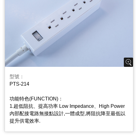
3.基板指示燈(選配) Surge Protect Indicator
本產品加裝突波基板,能有效吸收異常電壓脈波,保持電
壓穩定狀態,保護電器用品,延長使用壽命；
4.過載保護自動斷電紅燈開關 Resettable Circuit
Breaker And Lighted Switch
使用中若自動斷電開關跳脫,表示使用超過最大容量,請
將暫時不需使用之插座開關關閉,等一分鐘後再
將“RESET”輕輕按一下，即可正常使用;可在不使用電
型號：
源時按下“OFF”切斷本插座電源, 同時斷電器內置紅燈可
PTS-214
識別插座是否正常工作.
功能特色(FUNCTION)：
5.2+3孔多功能擴充座, 2 Plus 3 Port Multifunctional
1.超低阻抗、提高功率 Low Impedance、High Power
And Ulti-Hubs Design
內部配接電路無接點設計,一體成型,將阻抗降至最低以
方便2P和3P的家電共用;
提升供電效率.
2.插座片防火PC/ABS材質PC/ABS Material Used On