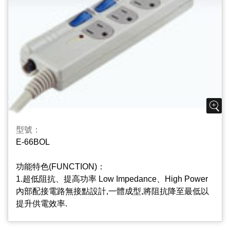
3.彩色燈罩區分各類電器 Color Lampshade easy to
distinguish appliances used
獨立迴路的附燈開關,燈罩顏色不同,可區分各類電器,使
用更方便.
4.插座片防火PC/ABS材質PC/ABS Material Used On
Outlets Body
插座片PC/ABS材質,不易燃燒起火,降低危險性,安全更
可靠.
型號：
E-66BOL
5.插座設計適用大顆變壓器，不占用插頭空間One
Outlet s For Adaptor
功能特色(FUNCTION)：
加大插座間距，方便變壓器使用亦不會擋住相鄰之插座
1.超低阻抗、提高功率 Low Impedance、High Power
孔.
內部配接電路無接點設計,一體成型,將阻抗降至最低以
提升供電效率.
6.突波基板指示燈(選用) Surge Suppressor
本產品加裝突波基板指示燈,能有效吸收異常電壓脈波,
2.插座片防火PC/ABS材質PC/ABS Material Used On
保持電壓穩定狀態,保護電器用品,延長使用壽命.