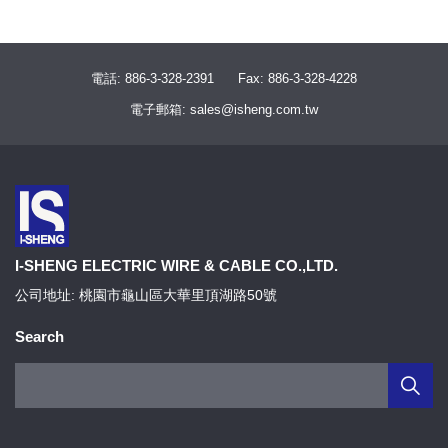
省電又安全.
3.彩色燈罩區分各類電器 Color Lampshade easy to
電話: 886-3-328-2391
Fax: 886-3-328-4228
distinguish appliances used
電子郵箱: sales@isheng.com.tw
獨立迴路的附燈開關,燈罩顏色不同,可區分各類電器,使
用更方便.
4.插座片防火PC/ABS材質PC/ABS Material Used On
Outlets Body
插座片PC/ABS材質,不易燃燒起火,降低危險性,安全更
可靠.
I-SHENG ELECTRIC WIRE & CABLE CO.,LTD.
公司地址: 桃園市龜山區大華里頂湖路50號
5.突波吸收器(選用) Surge Suppressor
本產品加裝突波吸收器,能有效吸收異常電壓脈波,保持
Search
電壓穩定狀態,保護電器用品,延長使用壽命.
6.超低阻抗、提高功率 Low Impedance、High Power
內部配接電路無接點設計,一體成型,將阻抗降至最低以