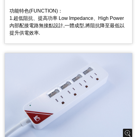
功能特色(FUNCTION)：
1.超低阻抗、提高功率 Low Impedance、High Power
內部配接電路無接點設計,一體成型,將阻抗降至最低以
提升供電效率.
2.插座片防火PC/ABS材質PC/ABS Material Used On
Outlets Body
插座片PC/ABS材質,不易燃燒起火,降低危險性,安全更
可靠.
3.基板指示燈(選配) Surge Protect Indicator
本產品加裝突波基板,能有效吸收異常電壓脈波,保持電
壓穩定狀態,保護電器用品,延長使用壽命；
4.過載保護自動斷電紅燈開關 Resettable Circuit
Breaker And Lighted Switch
使用中若自動斷電開關跳脫,表示使用超過最大容量,請
將暫時不需使用之插座開關關閉,等一分鐘後再