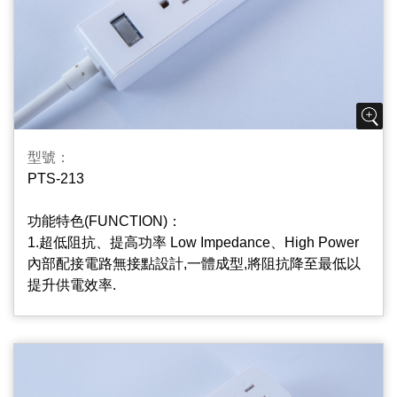
壓穩定狀態,保護電器用品,延長使用壽命；
4.過載保護自動斷電紅燈開關 Resettable Circuit
Breaker And Lighted Switch
使用中若自動斷電開關跳脫,表示使用超過最大容量,請
將暫時不需使用之插座開關關閉,等一分鐘後再
將“RESET”輕輕按一下，即可正常使用;可在不使用電
型號：
源時按下“OFF”切斷本插座電源, 同時斷電器內置紅燈可
PTS-213
識別插座是否正常工作.
功能特色(FUNCTION)：
5.2+3孔多功能擴充座, 2 Plus 3 Port Multifunctional
1.超低阻抗、提高功率 Low Impedance、High Power
And Ulti-Hubs Design
內部配接電路無接點設計,一體成型,將阻抗降至最低以
方便2P和3P的家電共用;
提升供電效率.
2.插座片防火PC/ABS材質PC/ABS Material Used On
Outlets Body
插座片PC/ABS材質,不易燃燒起火,降低危險性,安全更
可靠.