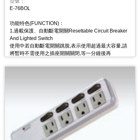
型號：
E-76BOL
5.自動安全防護蓋(選配) Auto Shutter for Children
Safety Protection (optional)
功能特色(FUNCTION)：
a.單孔不易插入安全設計,預防導電體插入,預防觸電,保
1.過載保護、自動斷電開關Resettable Circuit Breaker
護幼兒安全.
And Lighted Switch
b.不使用的插座孔,安全防護蓋會自動關閉,預防灰塵侵
使用中若自動斷電開關跳脫,表示使用超過最大容量,請
入,預防電線走火.
將暫時不需使用之插座開關關閉,等一分鐘後再
將“RESET”輕輕按一下，即可正常使用.
6.突波吸收器(選用) Surge Suppressor
本產品加裝突波吸收器,能有效吸收異常電壓脈波,保持
2.獨立迴路附燈開關 Independent Circuit And Lighted
電壓穩定狀態,保護電器用品,延長使用壽命.
Switch
每個插座皆有獨立迴路的附燈開關.不需要使用之插座
7.超低阻抗、提高功率 Low Impedance、High Power
可單獨關閉,毋須拔插頭,可大幅節約不必要之待機電力,
內部配接電路無接點設計,一體成型,將阻抗降至最低以
省電又安全.
提升供電效率.
3.彩色燈罩區分各類電器 Color Lampshade easy to
distinguish appliances used
獨立迴路的附燈開關,燈罩顏色不同,可區分各類電器,使