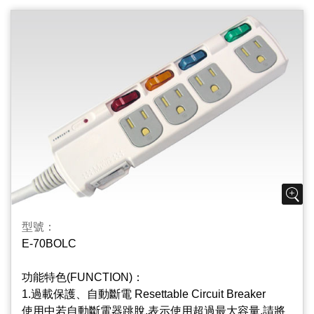
Outlets Body
插座片PC/ABS材質,不易燃燒起火,降低危險性,安全更
7.超低阻抗、提高功率 Low Impedance、High Power
可靠.
電路無接點設計,一體成型,將阻抗降至最低以提升供電
效率.
3.獨立迴路附燈開關 Independent Circuit And Lighted
Switch
每個插座皆有獨立迴路的附燈開關.不需要使用之插座
可單獨關閉,毋須拔插頭,可大幅節約不必要之待機電力,
省電又安全.
4.燈罩區分各類電器 Lampshade Distinguish of
Electrical appliances
獨立迴路的附燈開關,燈罩顏色不同,可區分各類電器,使
型號：
用更方便.
E-70BOLC
5.基板指示燈(選配) Surge Protect Indicator
功能特色(FUNCTION)：
本產品加裝突波基板,能有效吸收異常電壓脈波,保持電
1.過載保護、自動斷電 Resettable Circuit Breaker
壓穩定狀態,保護電器用品,延長使用壽命；
使用中若自動斷電器跳脫,表示使用超過最大容量,請將