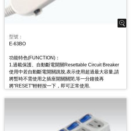
使用中若自動斷電開關跳脫,表示使用超過最大容量,請
將暫時不需使用之插座開關關閉,等一分鐘後再
將“RESET”輕輕按一下，即可正常使用;可在不使用電
源時按下“OFF”切斷本插座電源, 同時斷電器內置紅燈可
識別插座是否正常工作.
型號：
E-63BO
5.2+3孔多功能擴充座, 2 Plus 3 Port Multifunctional
And Ulti-Hubs Design
功能特色(FUNCTION)：
方便2P和3P的家電共用;
1.過載保護、自動斷電開關Resettable Circuit Breaker
使用中若自動斷電開關跳脫,表示使用超過最大容量,請
將暫時不需使用之插座開關關閉,等一分鐘後再
將“RESET”輕輕按一下，即可正常使用.
2.獨立迴路附燈開關 Independent Circuit And Lighted
Switch
每個插座皆有獨立迴路的附燈開關.不需要使用之插座
可單獨關閉,毋須拔插頭,可大幅節約不必要之待機電力,
省電又安全.