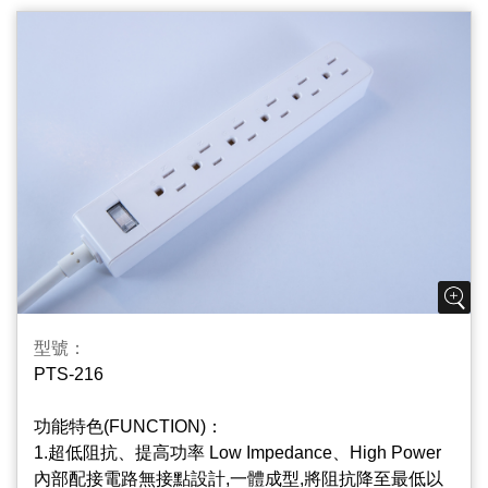
Outlets Body
插座片PC/ABS材質,不易燃燒起火,降低危險性,安全更
可靠.
3.基板指示燈(選配) Surge Protect Indicator
本產品加裝突波基板,能有效吸收異常電壓脈波,保持電
壓穩定狀態,保護電器用品,延長使用壽命；
4.過載保護自動斷電紅燈開關 Resettable Circuit
Breaker And Lighted Switch
使用中若自動斷電開關跳脫,表示使用超過最大容量,請
將暫時不需使用之插座開關關閉,等一分鐘後再
將“RESET”輕輕按一下，即可正常使用;可在不使用電
型號：
源時按下“OFF”切斷本插座電源, 同時斷電器內置紅燈可
PTS-216
識別插座是否正常工作.
功能特色(FUNCTION)：
5.2+3孔多功能擴充座, 2 Plus 3 Port Multifunctional
1.超低阻抗、提高功率 Low Impedance、High Power
And Ulti-Hubs Design
內部配接電路無接點設計,一體成型,將阻抗降至最低以