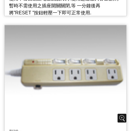
暫時不需使用之插座開關關閉,等 一分鐘後再
6.過載保護、自動斷電按鈕 Resettable Circuit Breaker
將”RESET ”按鈕輕壓一下即可正常使用.
使用中若自動斷電開關跳脫,表示使用超過最大容量,請
將暫時不需使用之插座開關關閉,等一分鐘後再
2.獨立迴路附燈開關 Independent Circuit And Lighted
將“RESET”輕輕按一下，即可正常使用.
Switch
每個插座皆有獨立迴路的附燈開關.不需要使用之插座
可單獨關閉,毋須拔插頭,可大幅節約不必要之待機電力,
省電又安全.
3.彩色燈罩區分各類電器Color Lampshade Distinguish
of Electrical appliances
獨立迴路的附燈開關,燈罩顏色不同,可區分各類電器,使
用更方便.
4.插座片防火PC/ABS材質PC/ABS Material Used On
Outlets Body
插座片PC/ABS材質,不易燃燒起火,降低危險性,安全更
可靠.