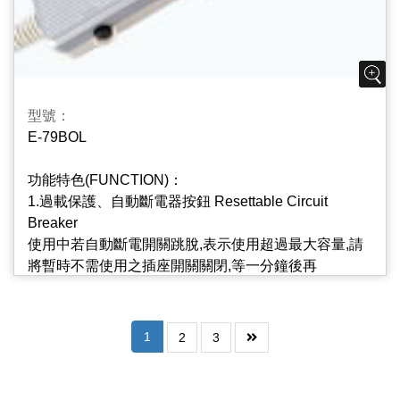
用更方便.
4.插座片防火PC/ABS材質PC/ABS Material Used On
Outlets Body
插座片PC/ABS材質,不易燃燒起火,降低危險性,安全更
型號：
可靠.
E-79BOL
5.插座設計適用大顆變壓器，不占用插頭空間One
功能特色(FUNCTION)：
Outlet s For Adaptor
1.過載保護、自動斷電器按鈕 Resettable Circuit
加大插座間距，方便變壓器使用亦不會擋住相鄰之插座
Breaker
孔.
使用中若自動斷電開關跳脫,表示使用超過最大容量,請
將暫時不需使用之插座開關關閉,等一分鐘後再
6.突波基板指示燈(選用) Surge Protect Indicator
將“RESET”輕輕按一下，即可正常使用.
本產品加裝突波基板指示燈,能有效吸收異常電壓脈波,
保持電壓穩定狀態,保護電器用品,延長使用壽命.
2.獨立迴路附燈開關 Independent Circuit And Lighted
1
2
3
Switch
7.超低阻抗、提高功率 Low Impedance、High Power
每個插座皆有獨立迴路的附燈開關.不需要使用之插座
電路無接點設計,一體成型,將阻抗降至最低以提升供電
可單獨關閉,毋須拔插頭,可大幅節約不必要之待機電力,
效率.