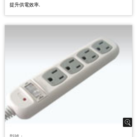
方便2P和3P的家電共用;
提升供電效率.
2.插座片防火PC/ABS材質PC/ABS Material Used On
Outlets Body
插座片PC/ABS材質,不易燃燒起火,降低危險性,安全更
可靠.
3.基板指示燈(選配) Surge Protect Indicator
本產品加裝突波基板,能有效吸收異常電壓脈波,保持電
壓穩定狀態,保護電器用品,延長使用壽命；
4.過載保護自動斷電紅燈開關 Resettable Circuit
Breaker And Lighted Switch
使用中若自動斷電開關跳脫,表示使用超過最大容量,請
將暫時不需使用之插座開關關閉,等一分鐘後再
將“RESET”輕輕按一下，即可正常使用;可在不使用電
源時按下“OFF”切斷本插座電源, 同時斷電器內置紅燈可
識別插座是否正常工作.
型號：