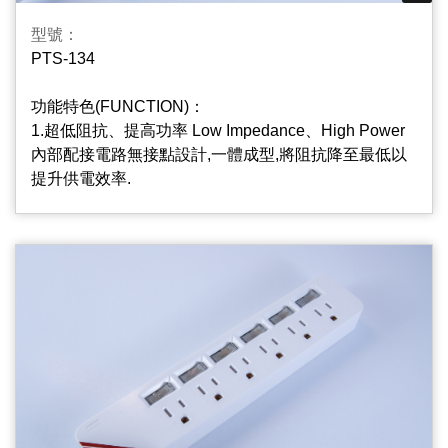
將“RESET”輕輕按一下，即可正常使用;可在不使用電
型號：
源時按下“OFF”切斷本插座電源, 同時斷電器內置紅燈可
PTS-134
識別插座是否正常工作.
功能特色(FUNCTION)：
5.2+3孔多功能擴充座, 2 Plus 3 Port Multifunctional
1.超低阻抗、提高功率 Low Impedance、High Power
And Ulti-Hubs Design
內部配接電路無接點設計,一體成型,將阻抗降至最低以
方便2P和3P的家電共用;
提升供電效率.
2.插座片防火PC/ABS材質PC/ABS Material Used On
Outlets Body
插座片PC/ABS材質,不易燃燒起火,降低危險性,安全更
可靠.
3.基板指示燈(選配) Surge Protect Indicator
本產品加裝突波基板,能有效吸收異常電壓脈波,保持電
壓穩定狀態,保護電器用品,延長使用壽命；
4.過載保護自動斷電紅燈開關 Resettable Circuit